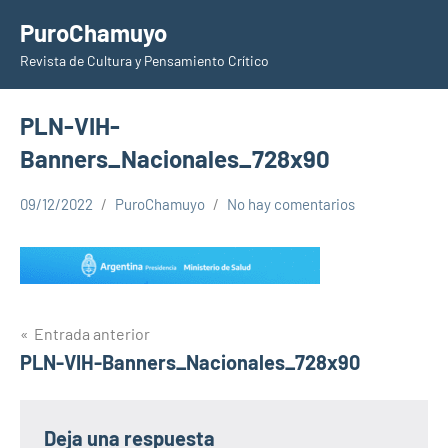
Saltar
PuroChamuyo
al
Revista de Cultura y Pensamiento Crítico
contenido
PLN-VIH-
Banners_Nacionales_728x90
09/12/2022
PuroChamuyo
No hay comentarios
Navegación
Entrada anterior
PLN-VIH-Banners_Nacionales_728x90
de
entradas
Deja una respuesta