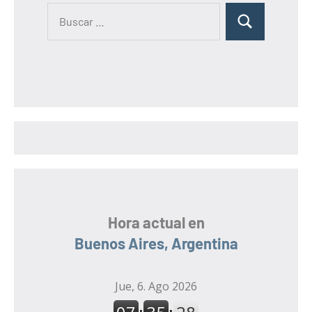
B
B
u
u
s
s
c
c
a
a
r
r
:
Hora actual en
Buenos Aires, Argentina