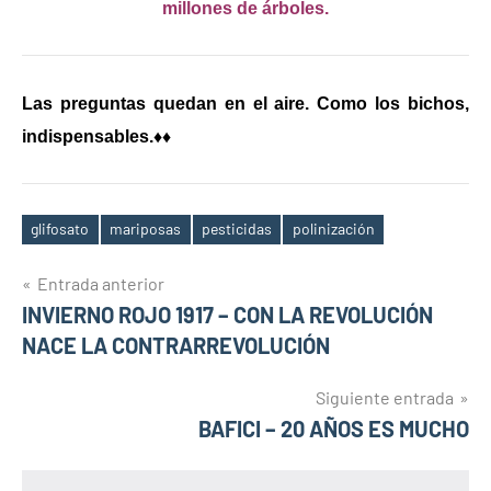
millones de árboles.
Las preguntas quedan en el aire. Como los bichos,
indispensables.♦♦
glifosato
mariposas
pesticidas
polinización
Etiquetas
Navegación
Entrada anterior
INVIERNO ROJO 1917 – CON LA REVOLUCIÓN
de
NACE LA CONTRARREVOLUCIÓN
entradas
Siguiente entrada
BAFICI – 20 AÑOS ES MUCHO