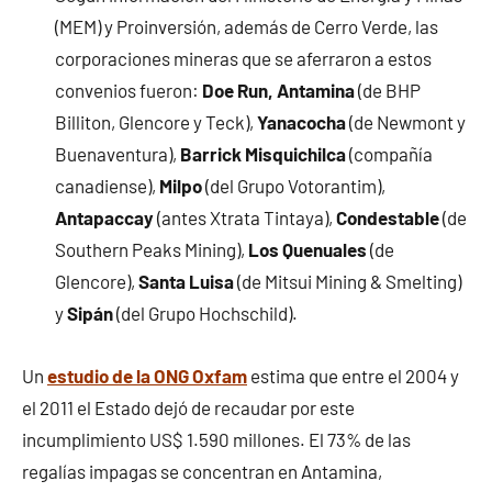
(MEM) y Proinversión, además de Cerro Verde, las
corporaciones mineras que se aferraron a estos
convenios fueron:
Doe Run, Antamina
(de BHP
Billiton, Glencore y Teck),
Yanacocha
(de Newmont y
Buenaventura),
Barrick Misquichilca
(compañía
canadiense),
Milpo
(del Grupo Votorantim),
Antapaccay
(antes Xtrata Tintaya),
Condestable
(de
Southern Peaks Mining),
Los Quenuales
(de
Glencore),
Santa Luisa
(de Mitsui Mining & Smelting)
y
Sipán
(del Grupo Hochschild).
Un
estudio de la ONG Oxfam
estima que entre el 2004 y
el 2011 el Estado dejó de recaudar por este
incumplimiento US$ 1.590 millones. El 73% de las
regalías impagas se concentran en Antamina,