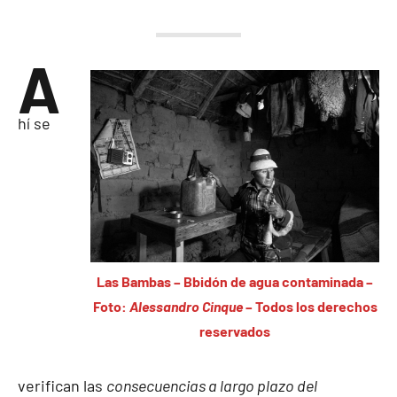
A
hí se
Las Bambas – Bbidón de agua contaminada –
Foto:
Alessandro Cinque
– Todos los derechos
reservados
verifican las
consecuencias a largo plazo del