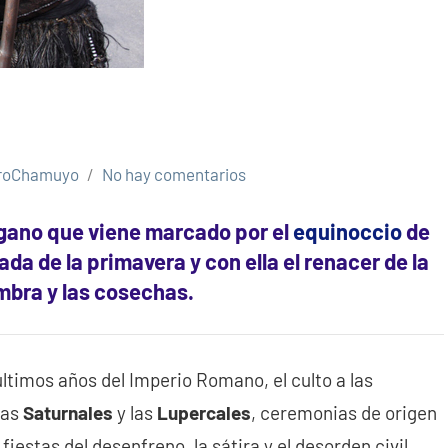
roChamuyo
No hay comentarios
agano que viene marcado por el
equinoccio
de
ada de la primavera y con ella el renacer de la
embra y las cosechas.
 últimos años del Imperio Romano, el culto a las
 las
Saturnales
y las
Lupercales
, ceremonias de origen
fiestas del desenfreno, la sátira y el desorden civil.