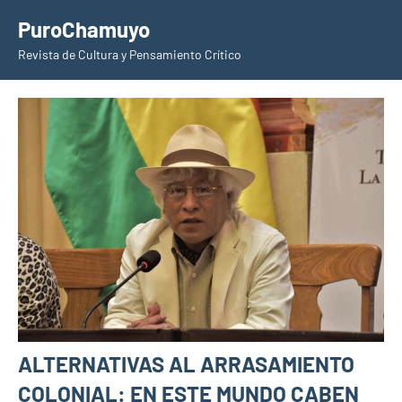
Saltar
PuroChamuyo
al
Revista de Cultura y Pensamiento Crítico
contenido
ALTERNATIVAS AL ARRASAMIENTO
COLONIAL: EN ESTE MUNDO CABEN