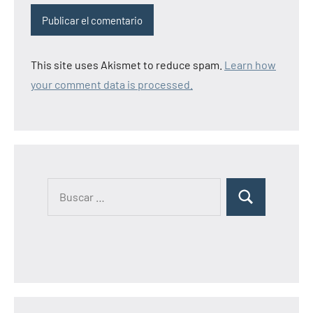
This site uses Akismet to reduce spam.
Learn how
your comment data is processed.
B
B
u
u
s
s
c
c
a
a
r
r
: