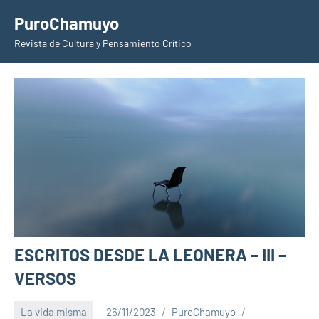
Saltar
PuroChamuyo
al
Revista de Cultura y Pensamiento Crítico
contenido
ESCRITOS DESDE LA LEONERA – III –
VERSOS
La vida misma
26/11/2023
PuroChamuyo