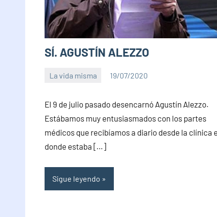
SÍ. AGUSTÍN ALEZZO
La vida misma
19/07/2020
PuroChamuyo
No
hay
El 9 de julio pasado desencarnó Agustín Alezzo.
comentarios
Estábamos muy entusiasmados con los partes
médicos que recibíamos a diario desde la clínica 
donde estaba […]
Sigue leyendo