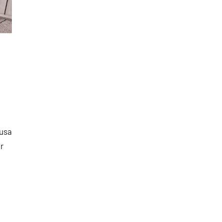
ausa
r