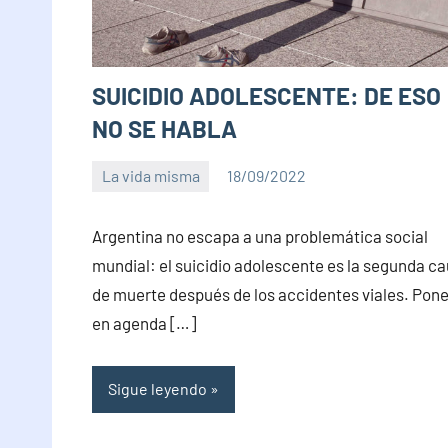
SUICIDIO ADOLESCENTE: DE ESO
NO SE HABLA
La vida misma
18/09/2022
PuroChamuyo
No
hay
Argentina no escapa a una problemática social
comentarios
mundial: el suicidio adolescente es la segunda c
de muerte después de los accidentes viales. Pone
en agenda […]
Sigue leyendo