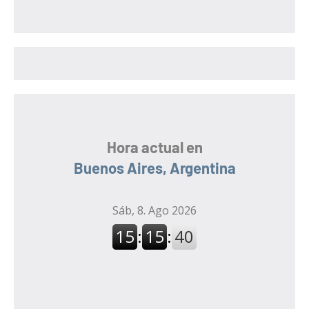
c
a
a
r
r
:
Hora actual en
Buenos Aires, Argentina