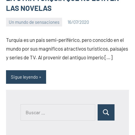
LAS NOVELAS
Un mundo de sensaciones
16/07/2020
PuroChamuyo
No
hay
Turquía es un país semi-periférico, pero conocido en el
comentarios
mundo por sus magníficos atractivos turísticos, paisajes
y series de TV. Al provenir del antiguo imperio […]
Sigue leyendo
B
B
u
u
s
s
c