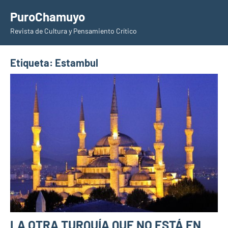
Saltar
PuroChamuyo
al
Revista de Cultura y Pensamiento Crítico
contenido
Etiqueta:
Estambul
LA OTRA TURQUÍA QUE NO ESTÁ EN