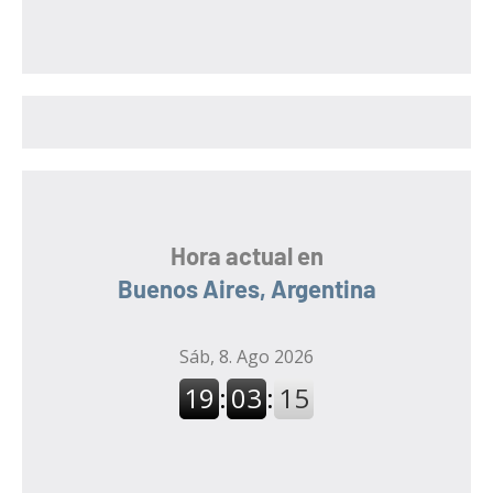
s
c
c
a
a
r
r
:
Hora actual en
Buenos Aires, Argentina