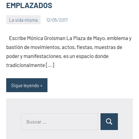
EMPLAZADOS
La vida misma
12/05/2017
PuroChamuyo
No
hay
Escribe Mónica Groisman La Plaza de Mayo, emblema y
comentarios
bastión de movimientos, actos, fiestas, muestras de
poder y manifestaciones, es un espacio donde
tradicionalmente […]
Sigue leyendo
B
B
u
u
s