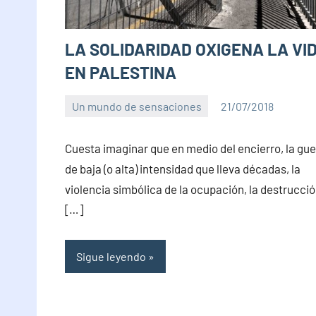
LA SOLIDARIDAD OXIGENA LA VI
EN PALESTINA
Un mundo de sensaciones
21/07/2018
PuroChamuyo
No
hay
Cuesta imaginar que en medio del encierro, la gue
comentarios
de baja (o alta) intensidad que lleva décadas, la
violencia simbólica de la ocupación, la destrucci
[…]
Sigue leyendo