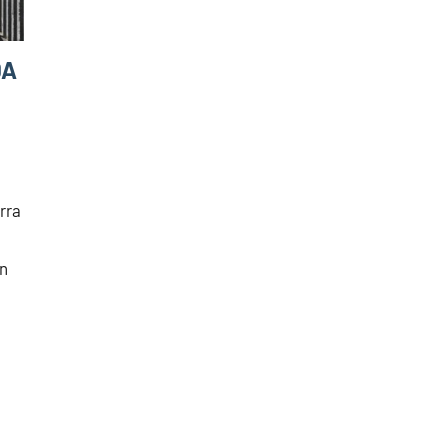
DA
rra
ón