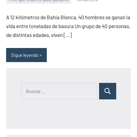
PuroChamuyo
No
hay
A 12 kilómetros de Bahía Blanca, 40 hombres se ganan la
comentarios
vida entre toneladas de basura Un grupo de 40 personas,
de distintas edades, viven […]
Sigue leyendo
B
B
u
u
s
s
c
c
a
a
r
r