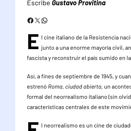
Escribe
Gustavo Provitina
Facebook
X
WhatsApp
E
l cine italiano de la Resistencia na
junto a una enorme mayoría civil, an
fascista y reconstruir el país sumido en la
Así, a fines de septiembre de 1945, y cua
estrenó
Roma, ciudad abierta,
un aconte
formal del neorrealismo italiano (sin olvi
características centrales de este movimi
E
l neorrealismo es un cine de ciud