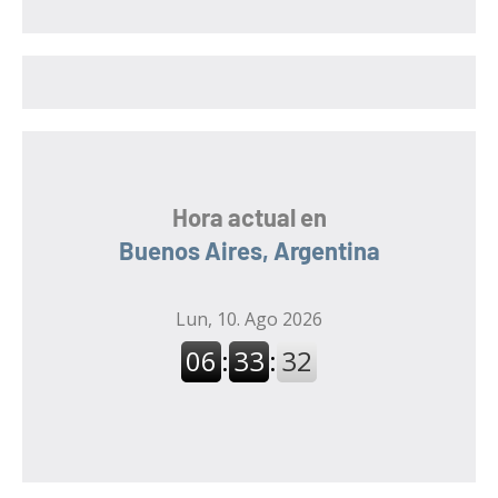
a
a
r
r
:
Hora actual en
Buenos Aires, Argentina