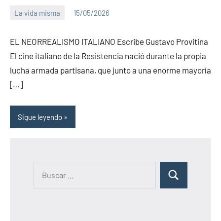
La vida misma
15/05/2026
PuroChamuyo
1
comentario
EL NEORREALISMO ITALIANO Escribe Gustavo Provitina
El cine italiano de la Resistencia nació durante la propia
lucha armada partisana, que junto a una enorme mayoría
[…]
Sigue leyendo
B
B
u
u
s
s
c
c