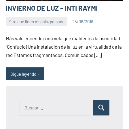
INVIERNO DE LUZ – INTI RAYMI
Mire qué lindo mi país, paisano
25/06/2018
PuroChamuyo
2
comentarios
Más vale encender una vela que maldecir a la oscuridad
(Confucio) Una instalación de la luz en la virtualidad de la
red Estamos fragmentados. Comunicados […]
Sigue leyendo
B
B
u
u
s
s
c