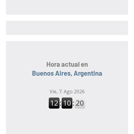
c
a
a
r
r
:
Hora actual en
Buenos Aires, Argentina