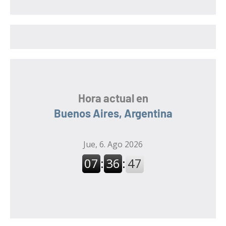
a
a
r
r
:
Hora actual en
Buenos Aires, Argentina