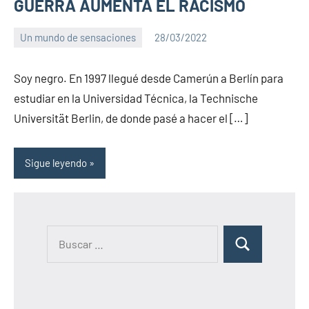
GUERRA AUMENTA EL RACISMO
Un mundo de sensaciones
28/03/2022
PuroChamuyo
2
comentarios
Soy negro. En 1997 llegué desde Camerún a Berlín para
estudiar en la Universidad Técnica, la Technische
Universität Berlin, de donde pasé a hacer el […]
Sigue leyendo
B
B
u
u
s
s
c
c