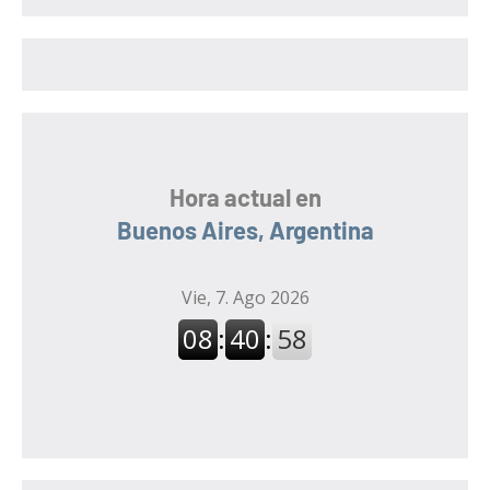
a
r
r
:
Hora actual en
Buenos Aires, Argentina