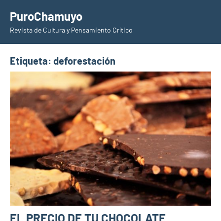
Saltar
PuroChamuyo
al
Revista de Cultura y Pensamiento Crítico
contenido
Etiqueta:
deforestación
EL PRECIO DE TU CHOCOLATE