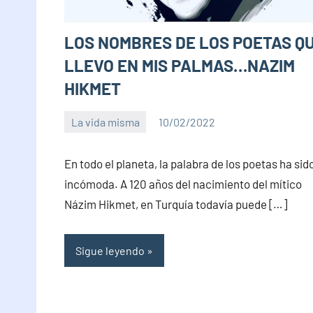
LOS NOMBRES DE LOS POETAS Q
LLEVO EN MIS PALMAS…NAZIM
HIKMET
La vida misma
10/02/2022
PuroChamuyo
No
hay
En todo el planeta, la palabra de los poetas ha sid
comentarios
incómoda. A 120 años del nacimiento del mítico
Názim Hikmet, en Turquía todavía puede […]
Sigue leyendo