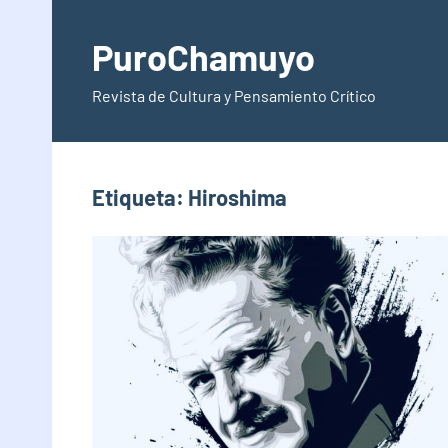
Saltar
al
PuroChamuyo
contenido
Revista de Cultura y Pensamiento Crítico
Etiqueta:
Hiroshima