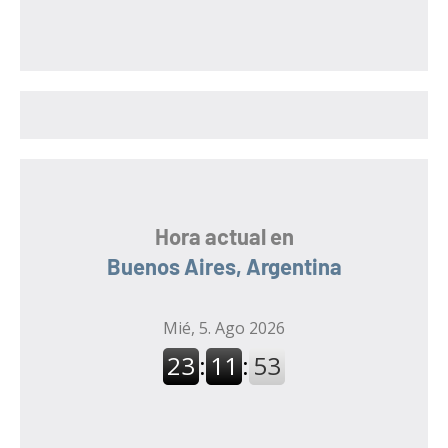
s
c
c
a
a
r
r
:
Hora actual en
Buenos Aires, Argentina