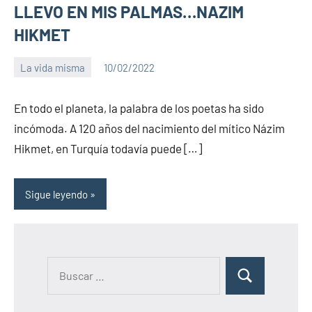
LLEVO EN MIS PALMAS…NAZIM
HIKMET
La vida misma
10/02/2022
PuroChamuyo
No
hay
En todo el planeta, la palabra de los poetas ha sido
comentarios
incómoda. A 120 años del nacimiento del mítico Názim
Hikmet, en Turquía todavía puede […]
Sigue leyendo
B
B
u
u
s