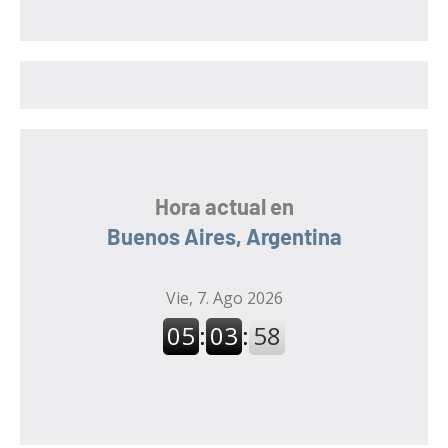
c
a
a
r
r
:
Hora actual en
Buenos Aires, Argentina