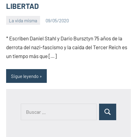
LIBERTAD
La vida misma
09/05/2020
PuroChamuyo
3
comentarios
* Escriben Daniel Stahl y Darío Bursztyn 75 años de la
derrota del nazi-fascismo y la caída del Tercer Reich es
un tiempo más que […]
Sigue leyendo
B
B
u
u
s
s
c