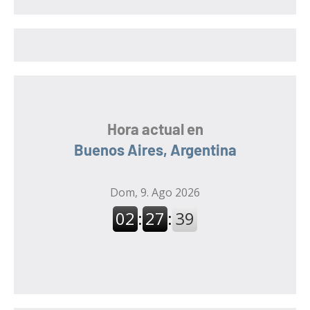
a
r
r
:
Hora actual en
Buenos Aires, Argentina