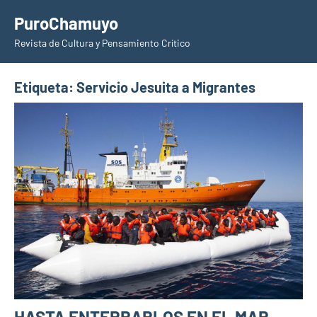
Saltar
PuroChamuyo
al
Revista de Cultura y Pensamiento Crítico
contenido
Etiqueta:
Servicio Jesuita a Migrantes
HASTA ENTERRARLOS EN EL MAR