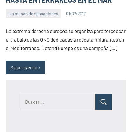
Un mundo de sensaciones
01/07/2017
PuroChamuyo
1
comentario
La extrema derecha europea se organiza para torpedear
el trabajo de las ONG dedicadas a rescatar migrantes en
el Mediterráneo. Defend Europe es una campaña […]
Sigue leyendo
B
B
u
u
s
s
c
c
a