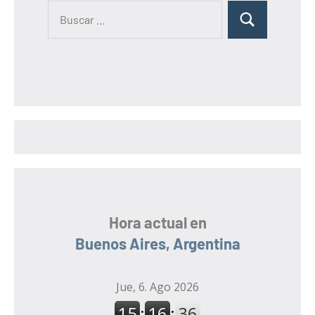
B
B
u
u
s
s
c
c
a
a
r
r
:
Hora actual en
Buenos Aires, Argentina