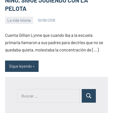
NIÑO, SIGUE JODIENDO CON LA
PELOTA
La vida misma
10/06/2016
PuroChamuyo
4
comentarios
Cuenta Gillian Lynne que cuando iba a la escuela
primaria llamaron a sus padres para decirles que no se
quedaba quieta, molestaba la concentración de […]
Sigue leyendo
B
B
u
u
s
s