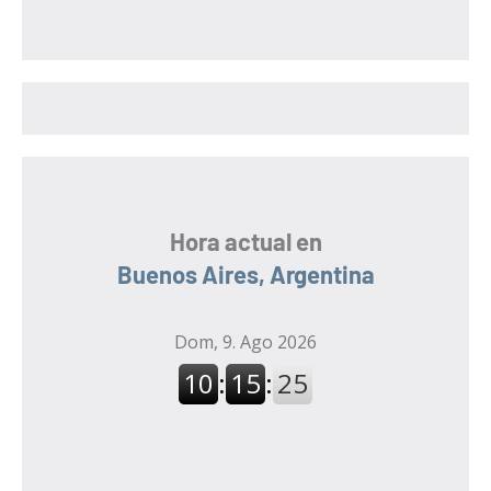
c
c
a
a
r
r
:
Hora actual en
Buenos Aires, Argentina