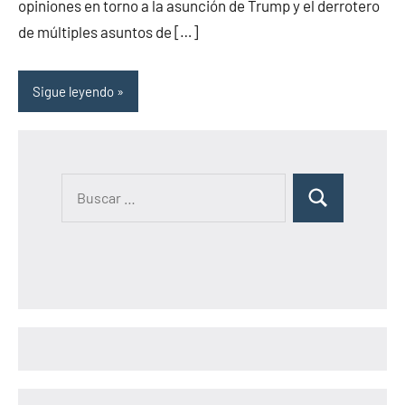
opiniones en torno a la asunción de Trump y el derrotero
de múltiples asuntos de […]
Sigue leyendo
B
B
u
u
s
s
c
c
a
a
r
r
: