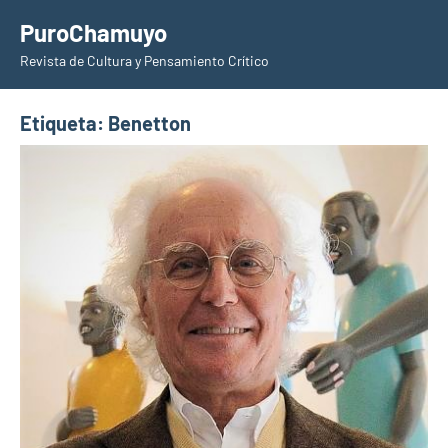
Saltar
PuroChamuyo
al
Revista de Cultura y Pensamiento Crítico
contenido
Etiqueta:
Benetton