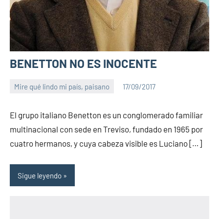
BENETTON NO ES INOCENTE
Mire qué lindo mi país, paisano
17/09/2017
PuroChamuyo
No
hay
El grupo italiano Benetton es un conglomerado familiar
comentarios
multinacional con sede en Treviso, fundado en 1965 por
cuatro hermanos, y cuya cabeza visible es Luciano […]
Sigue leyendo