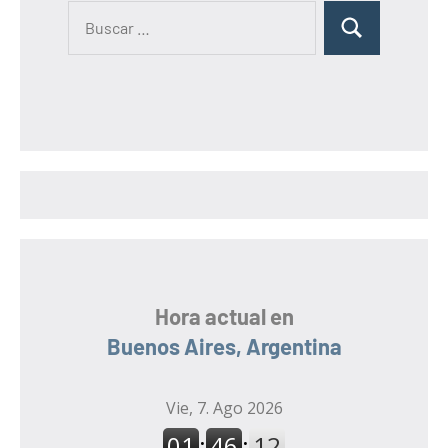
B
B
u
u
s
s
c
c
a
a
r
r
:
Hora actual en
Buenos Aires, Argentina