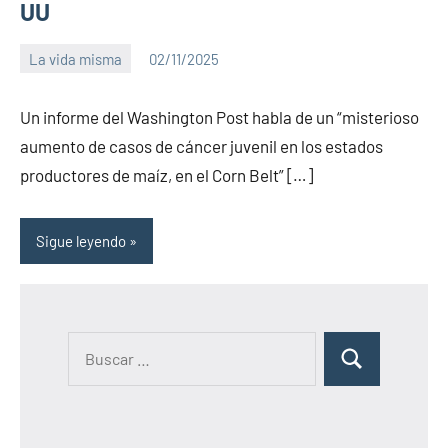
UU
La vida misma
02/11/2025
PuroChamuyo
No
hay
Un informe del Washington Post habla de un “misterioso
comentarios
aumento de casos de cáncer juvenil en los estados
productores de maíz, en el Corn Belt” […]
Sigue leyendo
B
B
u
u
s
s
c