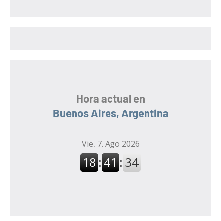
c
a
a
r
r
:
Hora actual en
Buenos Aires, Argentina