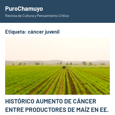
Saltar
PuroChamuyo
al
Revista de Cultura y Pensamiento Crítico
contenido
Etiqueta:
cáncer juvenil
HISTÓRICO AUMENTO DE CÁNCER
ENTRE PRODUCTORES DE MAÍZ EN EE.