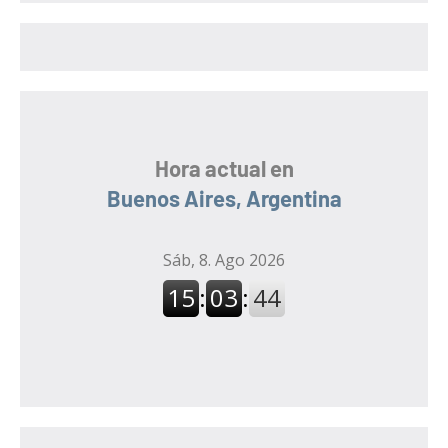
r
r
:
Hora actual en
Buenos Aires, Argentina