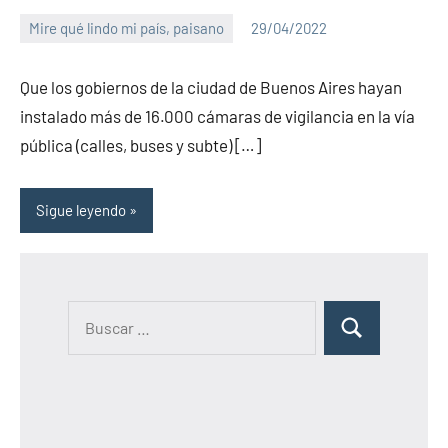
Mire qué lindo mi país, paisano
29/04/2022
PuroChamuyo
2
comentarios
Que los gobiernos de la ciudad de Buenos Aires hayan
instalado más de 16.000 cámaras de vigilancia en la vía
pública (calles, buses y subte) […]
Sigue leyendo
B
B
u
u
s
s
c
c
a
a