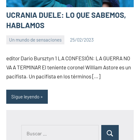
UCRANIA DUELE: LO QUE SABEMOS,
HABLAMOS
Un mundo de sensaciones
25/02/2023
PuroChamuyo
No
hay
editor Darío Bursztyn 1 LA CONFESIÓN: LA GUERRA NO
comentarios
VA A TERMINAR El teniente coronel William Astore es un
pacifista. Un pacifista en los términos […]
Sigue leyendo
B
B
u