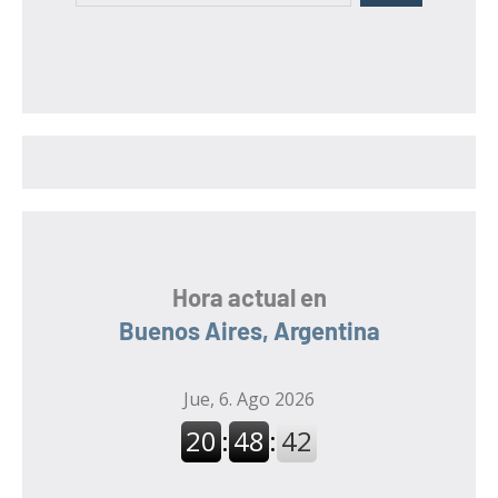
u
s
s
c
c
a
a
r
r
:
Hora actual en
Buenos Aires, Argentina