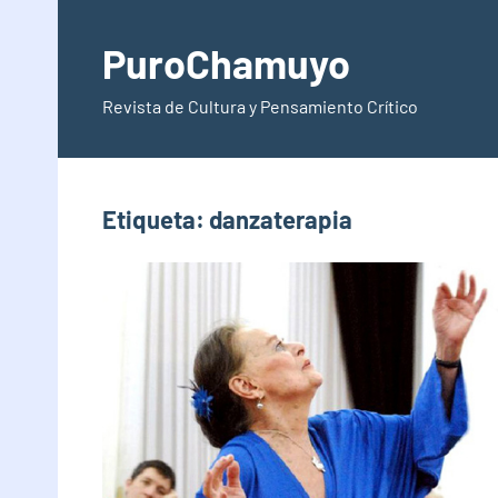
Saltar
al
PuroChamuyo
contenido
Revista de Cultura y Pensamiento Crítico
Etiqueta:
danzaterapia