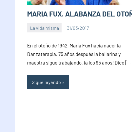
MARIA FUX. ALABANZA DEL OTO
La vida misma
31/03/2017
PuroChamuyo
No
hay
En el otoño de 1942, María Fux hacía nacer la
comentarios
Danzaterapia. 75 años después la bailarina y
maestra sigue trabajando, ¡a los 95 años! Dice […
Sigue leyendo