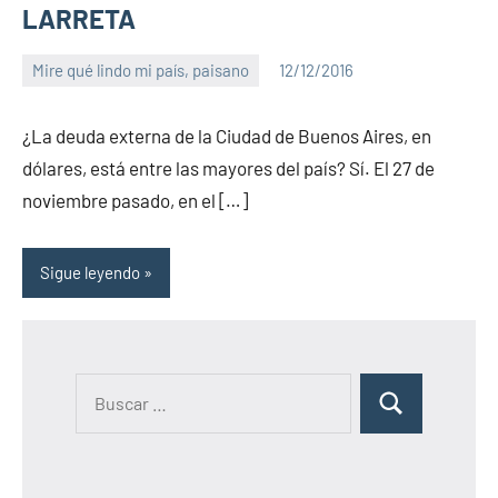
LARRETA
Mire qué lindo mi país, paisano
12/12/2016
PuroChamuyo
No
hay
¿La deuda externa de la Ciudad de Buenos Aires, en
comentarios
dólares, está entre las mayores del país? Sí. El 27 de
noviembre pasado, en el […]
Sigue leyendo
B
B
u
u
s
s
c