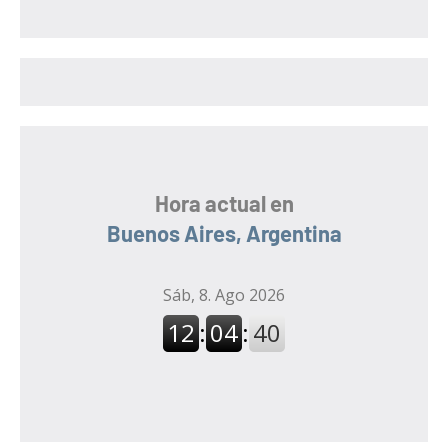
c
a
a
r
r
:
Hora actual en
Buenos Aires, Argentina