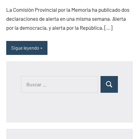
hay
La Comisión Provincial por la Memoria ha publicado dos
comentarios
declaraciones de alerta en una misma semana. Alerta
por la democracia, y alerta por la República, […]
Sigue leyendo
B
B
u
u
s
s
c
c
a
a
r
r
: