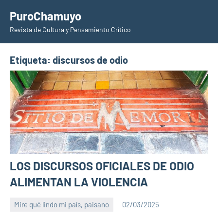
Saltar
PuroChamuyo
al
Revista de Cultura y Pensamiento Crítico
contenido
Etiqueta:
discursos de odio
LOS DISCURSOS OFICIALES DE ODIO
ALIMENTAN LA VIOLENCIA
Mire qué lindo mi país, paisano
02/03/2025
PuroChamuyo
No