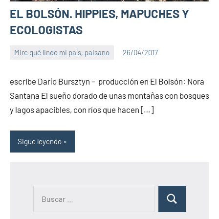
EL BOLSÓN. HIPPIES, MAPUCHES Y
ECOLOGISTAS
Mire qué lindo mi país, paisano
26/04/2017
PuroChamuyo
No
hay
escribe Darío Bursztyn – producción en El Bolsón: Nora
comentarios
Santana El sueño dorado de unas montañas con bosques
y lagos apacibles, con ríos que hacen […]
Sigue leyendo
B
B
u
u