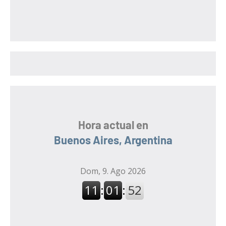
s
s
c
c
a
a
r
r
:
Hora actual en
Buenos Aires, Argentina