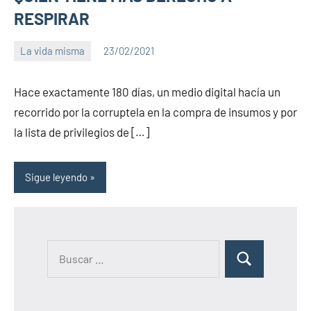
RESPIRAR
La vida misma
23/02/2021
PuroChamuyo
2
comentarios
Hace exactamente 180 días, un medio digital hacía un
recorrido por la corruptela en la compra de insumos y por
la lista de privilegios de […]
Sigue leyendo
B
B
u
u
s
s
c