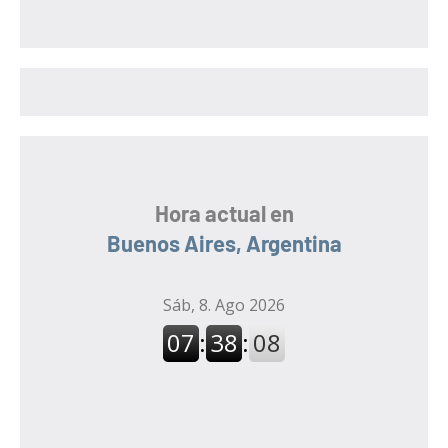
c
a
a
r
r
:
Hora actual en
Buenos Aires, Argentina