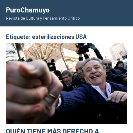
Saltar
PuroChamuyo
al
Revista de Cultura y Pensamiento Crítico
contenido
Etiqueta:
esterilizaciones USA
QUIÉN TIENE MÁS DERECHO A