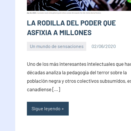
LA RODILLA DEL PODER QUE
ASFIXIA A MILLONES
Un mundo de sensaciones
02/06/2020
PuroChamuyo
2
comentarios
Uno de los más interesantes intelectuales que ha
décadas analiza la pedagogía del terror sobre la
población negra y otros colectivos subsumidos, es
canadiense […]
Sigue leyendo