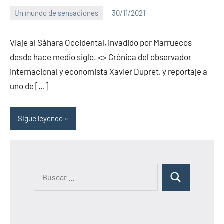
Un mundo de sensaciones
30/11/2021
PuroChamuyo
1
comentario
Viaje al Sáhara Occidental, invadido por Marruecos
desde hace medio siglo. <> Crónica del observador
internacional y economista Xavier Dupret, y reportaje a
uno de […]
Sigue leyendo
B
B
u
u
s
s
c
c