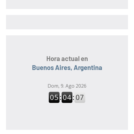
a
a
r
r
:
Hora actual en
Buenos Aires, Argentina