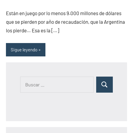
comentario
Están en juego por lo menos 9.000 millones de dólares
que se pierden por año de recaudación, que la Argentina
los pierde… Esa es la […]
Sigue leyendo
B
B
u
u
s
s
c
c
a
a
r
r
: