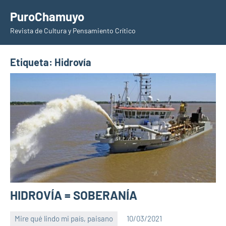
Saltar
PuroChamuyo
al
Revista de Cultura y Pensamiento Crítico
contenido
Etiqueta:
Hidrovía
HIDROVÍA = SOBERANÍA
Mire qué lindo mi país, paisano
10/03/2021
PuroChamuyo
1