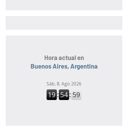
c
a
a
r
r
:
Hora actual en
Buenos Aires, Argentina