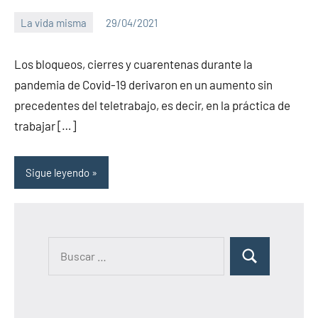
La vida misma
29/04/2021
PuroChamuyo
No
hay
Los bloqueos, cierres y cuarentenas durante la
comentarios
pandemia de Covid-19 derivaron en un aumento sin
precedentes del teletrabajo, es decir, en la práctica de
trabajar […]
Sigue leyendo
B
B
u
u
s
s
c