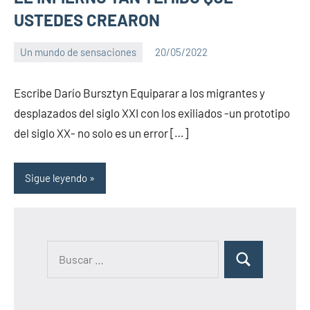
USTEDES CREARON
Un mundo de sensaciones
20/05/2022
PuroChamuyo
4
comentarios
Escribe Darío Bursztyn Equiparar a los migrantes y
desplazados del siglo XXI con los exiliados -un prototipo
del siglo XX- no solo es un error […]
Sigue leyendo
B
B
u
u
s
s
c