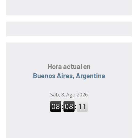
c
a
a
r
r
:
Hora actual en
Buenos Aires, Argentina