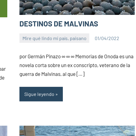
DESTINOS DE MALVINAS
Mire qué lindo mi país, paisano
01/04/2022
PuroChamuyo
No
hay
por Germán Pinazo ∞ ∞ ∞ Memorias de Onoda es una
comentarios
novela corta sobre un ex conscripto, veterano de la
par
guerra de Malvinas, al que […]
 de
Sigue leyendo