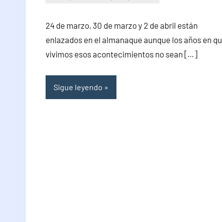
PuroChamuyo
2
comentarios
24 de marzo, 30 de marzo y 2 de abril están
enlazados en el almanaque aunque los años en q
vivimos esos acontecimientos no sean […]
Sigue leyendo