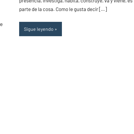
presencia, investiga, habita, construye, va y viene, es
parte de la cosa. Como le gusta decir […]
ue
Sigue leyendo