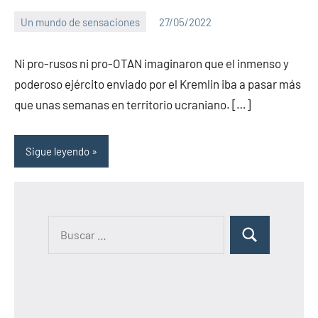
Un mundo de sensaciones
27/05/2022
PuroChamuyo
5
comentarios
Ni pro-rusos ni pro-OTAN imaginaron que el inmenso y
poderoso ejército enviado por el Kremlin iba a pasar más
que unas semanas en territorio ucraniano. […]
Sigue leyendo
B
B
u
u
s
s
c
c
a
a