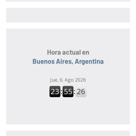
r
r
:
Hora actual en
Buenos Aires, Argentina