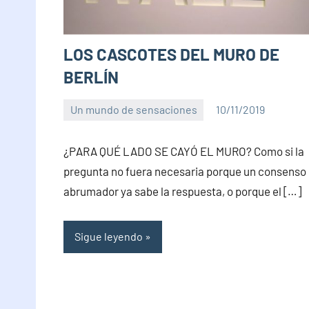
LOS CASCOTES DEL MURO DE
BERLÍN
Un mundo de sensaciones
10/11/2019
PuroChamuyo
No
hay
¿PARA QUÉ LADO SE CAYÓ EL MURO? Como si la
comentarios
pregunta no fuera necesaria porque un consenso
abrumador ya sabe la respuesta, o porque el […]
Sigue leyendo