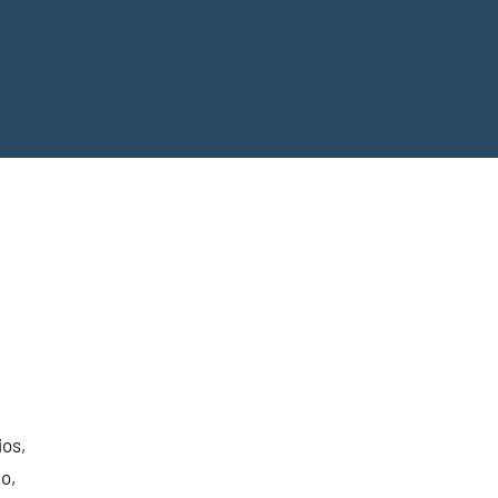
os,
o,