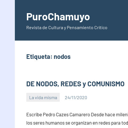
Saltar
al
PuroChamuyo
contenido
Revista de Cultura y Pensamiento Crítico
Etiqueta:
nodos
DE NODOS, REDES y COMUNISMO
La vida misma
24/11/2020
PuroChamuyo
4
comentarios
Escribe Pedro Cazes Camarero Desde hace mileni
los seres humanos se organizan en redes para tod