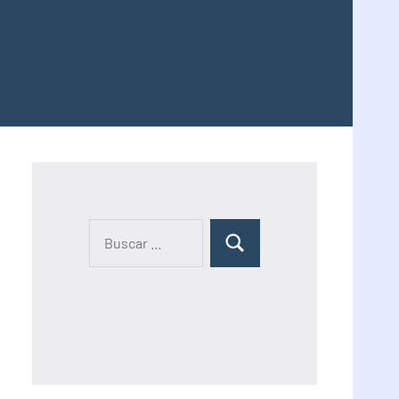
B
B
u
u
s
c
s
a
c
r
a
:
r