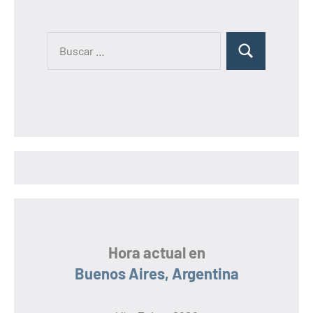
B
B
u
u
s
s
c
c
a
a
r
r
:
Hora actual en
Buenos Aires, Argentina