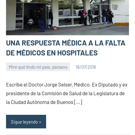
UNA RESPUESTA MÉDICA A LA FALTA
DE MÉDICOS EN HOSPITALES
Mire qué lindo mi país, paisano
18/07/2016
PuroChamuyo
2
comentarios
Escribe el Doctor Jorge Selser, Médico. Ex Diputado y ex
presidente de la Comisión de Salud de la Legislatura de
la Ciudad Autónoma de Buenos […]
Sigue leyendo