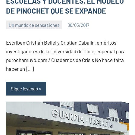
ESCUELAS Y DOCENTES. EL MODELO
DE PINOCHET QUE SE EXPANDE
Un mundo de sensaciones
06/05/2017
PuroChamuyo
No
hay
Escriben Cristián Bellei y Cristian Cabalin, eméritos
comentarios
investigadores de la Universidad de Chile, especial para
purochamuyo.com / Cuadernos de Crisis No hace falta
hacer un […]
Sigue leyendo