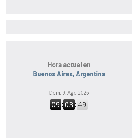
c
a
a
r
r
:
Hora actual en
Buenos Aires, Argentina