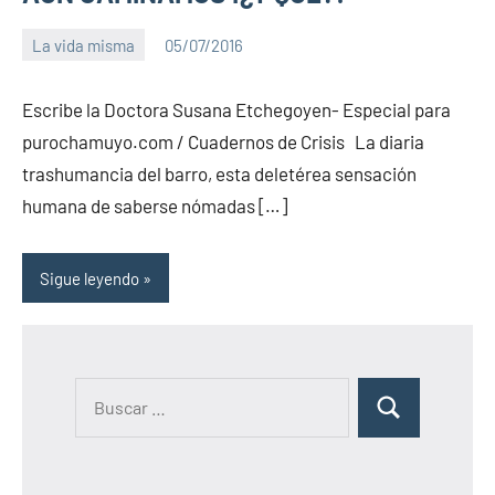
La vida misma
05/07/2016
PuroChamuyo
8
comentarios
Escribe la Doctora Susana Etchegoyen- Especial para
purochamuyo.com / Cuadernos de Crisis La diaria
trashumancia del barro, esta deletérea sensación
humana de saberse nómadas […]
Sigue leyendo
B
B
u
u
s
s
c