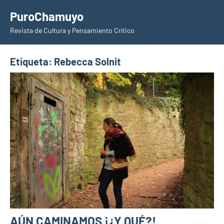
Saltar
PuroChamuyo
al
Revista de Cultura y Pensamiento Crítico
contenido
Etiqueta:
Rebecca Solnit
AÚN CAMINAMOS ¡¿Y QUÉ?!