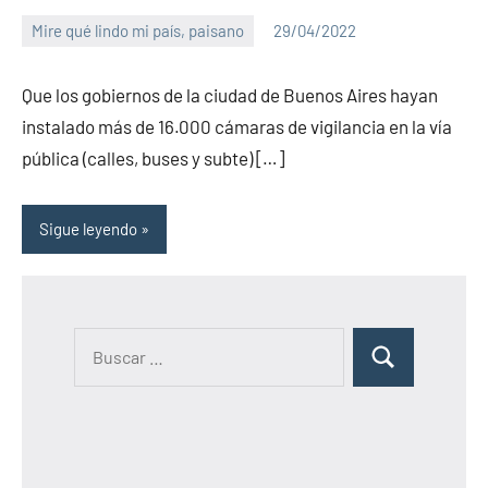
Mire qué lindo mi país, paisano
29/04/2022
PuroChamuyo
2
comentarios
Que los gobiernos de la ciudad de Buenos Aires hayan
instalado más de 16.000 cámaras de vigilancia en la vía
pública (calles, buses y subte) […]
Sigue leyendo
B
B
u
u
s
s
c
c
a
a