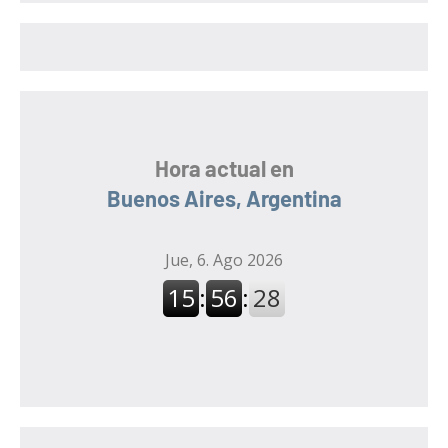
r
r
:
Hora actual en
Buenos Aires, Argentina