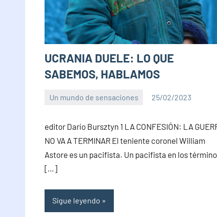
UCRANIA DUELE: LO QUE
SABEMOS, HABLAMOS
Un mundo de sensaciones
25/02/2023
PuroChamuyo
No
hay
editor Darío Bursztyn 1 LA CONFESIÓN: LA GUE
comentarios
NO VA A TERMINAR El teniente coronel William
Astore es un pacifista. Un pacifista en los términ
[…]
Sigue leyendo