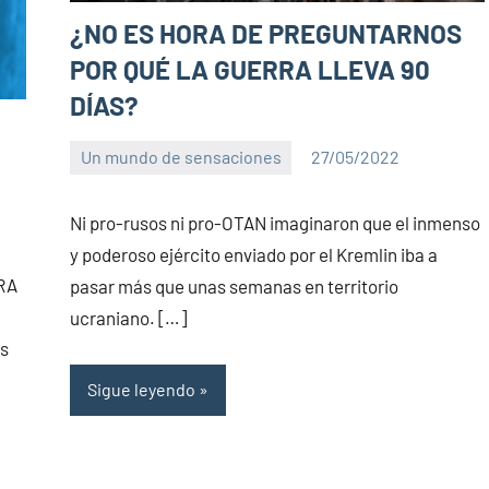
¿NO ES HORA DE PREGUNTARNOS
POR QUÉ LA GUERRA LLEVA 90
DÍAS?
Un mundo de sensaciones
27/05/2022
PuroChamuyo
5
comentarios
Ni pro-rusos ni pro-OTAN imaginaron que el inmenso
y poderoso ejército enviado por el Kremlin iba a
RRA
pasar más que unas semanas en territorio
ucraniano. […]
os
Sigue leyendo