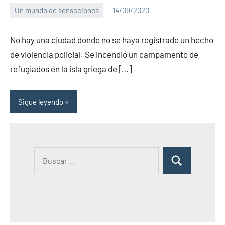
Un mundo de sensaciones
14/09/2020
PuroChamuyo
No
hay
No hay una ciudad donde no se haya registrado un hecho
comentarios
de violencia policial. Se incendió un campamento de
refugiados en la isla griega de […]
Sigue leyendo
B
B
u
u
s
s
c
c
a
a
r