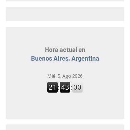
r
r
:
Hora actual en
Buenos Aires, Argentina